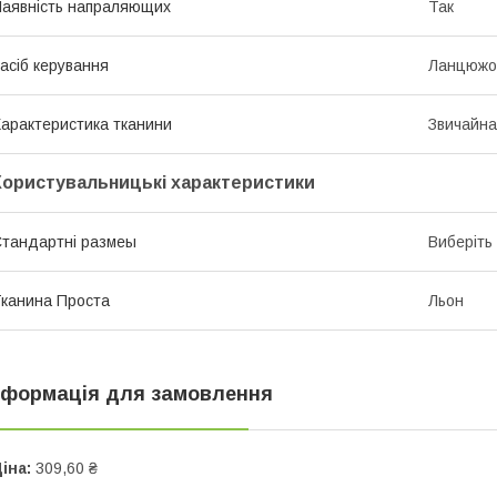
аявність напраляющих
Так
асіб керування
Ланцюжо
арактеристика тканини
Звичайна
Користувальницькі характеристики
тандартні размеы
Виберіть
канина Проста
Льон
нформація для замовлення
іна:
309,60 ₴