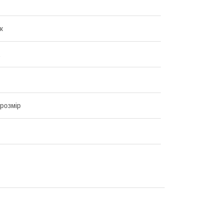
к
 розмір