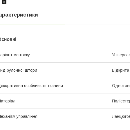
арактеристики
Основні
аріант монтажу
Універса
ид рулонної штори
Відкрита
екоративна особливість тканини
Однотон
атеріал
Поліесте
еханізм управління
Ланцюго