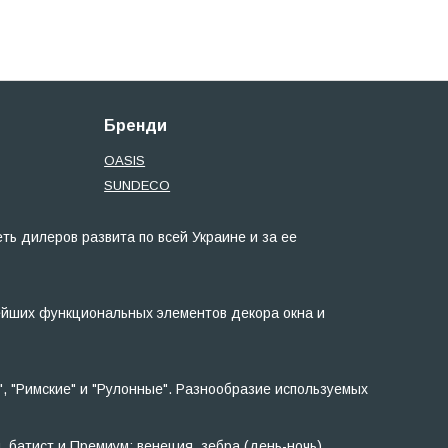
Бренди
OASIS
SUNDECO
ь дилеров развита по всей Украине и за ее
ейших функциональных элементов декора окна и
, "Римские" и "Рулонные". Разнообразие используемых
, батист и Премиум: венеция, зебра (день-ночь),