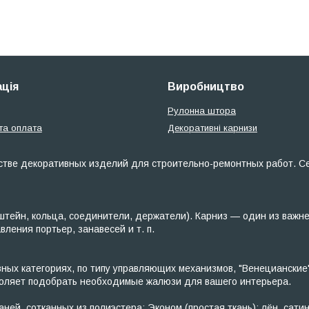
ція
Виробництво
Рулонна штора
та оплата
Декоративні карнизи
тве декоративных изделий для строительно-ремонтных работ. Сет
тейн, кольца, соединители, держатели). Карниз — один из важн
ения портьер, занавесей и т. п.
х категориях, по типу управляющих механизмов, "Венецианские"
зволяет подобрать необходимые жалюзи для вашего интерьера.
ей, сотканных из полиэстера: Эконом (простая ткань): лён, сатин