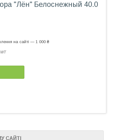
ора "Лён" Белоснежный 40.0
лення на сайті — 1 000 ₴
-WT
У САЙТІ