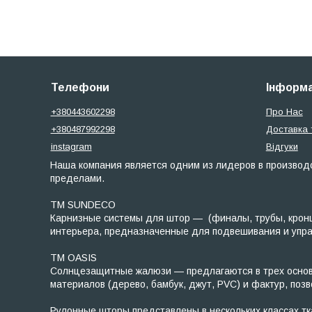
Телефони
Інформа
+380443602298
Про Нас
+380487992298
Доставка 
instagram
Відгуки
Наша компания является одним из лидеров в производс
пределами.
ТМ SUNDECO
Карнизные системы для штор — (финалы, трубы, кронш
интерьера, предназначенные для подвешивания и управл
TM OASIS
Солнцезащитные жалюзи — предлагаются в трех основны
материалов (дерево, бамбук, джут, PVC) и фактур, по
Рулонные шторы представлены в нескольких классах ткан