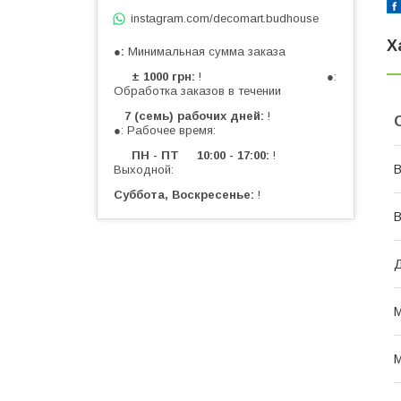
instagram.com/decomart.budhouse
Х
●
Минимальная сумма заказа
± 1000 грн
! ●:
Обработка заказов в течении
7 (семь) рабочих дней
!
●: Рабочее время:
ПН - ПТ 10:00 - 17:00
!
В
Выходной:
Суббота, Воскресенье
!
В
Д
М
М