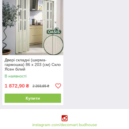
Двері складні (ширма-
гармошка) 86 x 203 (см) Скло
Ясен білий
В наявності
1 872,90
₴
2 203,65 ₴
Купити
instagram.com/decomart.budhouse