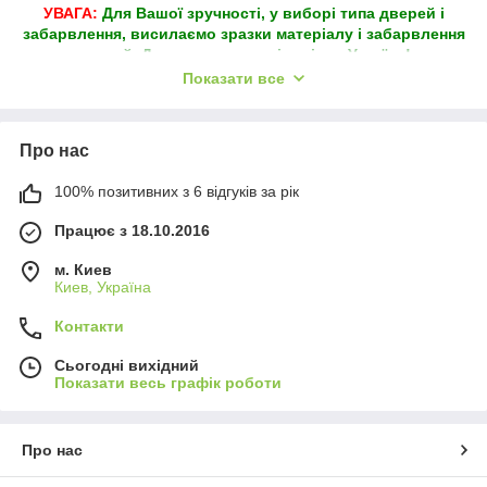
УВАГА:
Для Вашої зручності, у виборі типа дверей і
забарвлення, висилаємо зразки матеріалу і забарвлення
дверей. Доставлення у всі регіони України!
Показати все
¹
Колір товару може відрізнятися від зображень на
сайті, товар замовлений не на підставі висланих
каталогів, поверненню та обміну НЕ ПІДЛЯГАЄ
²
За пошкоджений незастрахований вантаж компанія
Про нас
відповідальності НЕ НЕСЕ
100% позитивних з 6 відгуків за рік
Працює з 18.10.2016
м. Киев
Киев, Україна
Контакти
Сьогодні вихідний
Показати весь графік роботи
Про нас