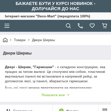
БАЖАЕТЕ БУТИ У КУРСІ НОВИНОК -
ДОЛУЧАЙСЯ ДО НАС
Інтернет-магазин "Deco-Mart" (передплата 100%)
Товари
Двери Ширмы
Двери Ширмы
Двері - Ширми, "Гармошки"
- є складною конструкцією, яка
працює за типом жалюзі. Це сполучені між собою, пластикові
вертикальні панелі які встановлені в напрямній рейці, за
допомогою якої, ці панелі, збираються гармошкою
Будь-які двері
можна перетворити на перегородку
додавши вертикальні панелі - ідеальний варіант для
Показати все
розділення простору. Дані двері можуть заощадити біля
1кв.м. Ними користуються як своєрідною перегородкою,
розділяючи кімнату на різні зони. Якщо вам потрібні ширші
Сортування
0
Фільтри