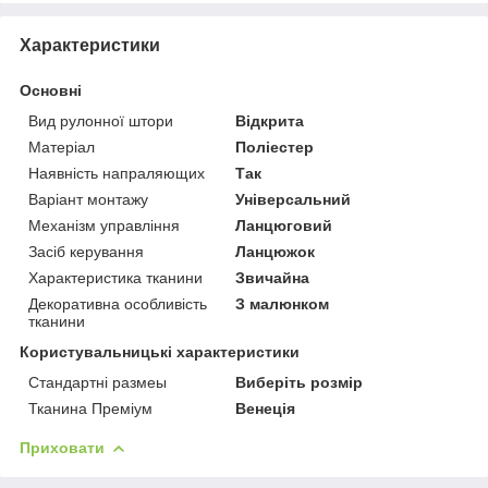
Характеристики
Основні
Вид рулонної штори
Відкрита
Матеріал
Поліестер
Наявність напраляющих
Так
Варіант монтажу
Універсальний
Механізм управління
Ланцюговий
Засіб керування
Ланцюжок
Характеристика тканини
Звичайна
Декоративна особливість
З малюнком
тканини
Користувальницькі характеристики
Стандартні размеы
Виберіть розмір
Тканина Преміум
Венеція
Приховати