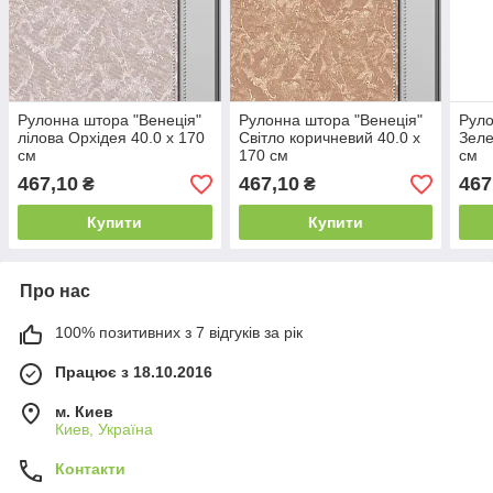
Рулонна штора "Венеція"
Рулонна штора "Венеція"
Руло
лілова Орхідея 40.0 x 170
Світло коричневий 40.0 x
Зеле
см
170 см
см
467,10
467,10
467
₴
₴
Купити
Купити
Про нас
100% позитивних з 7 відгуків за рік
Працює з 18.10.2016
м. Киев
Киев, Україна
Контакти