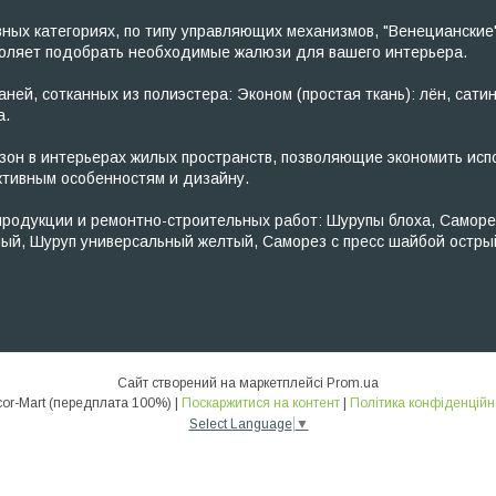
х категориях, по типу управляющих механизмов, "Венецианские"
зволяет подобрать необходимые жалюзи для вашего интерьера.
ей, сотканных из полиэстера: Эконом (простая ткань): лён, сатин
а.
н в интерьерах жилых пространств, позволяющие экономить исп
тивным особенностям и дизайну.
одукции и ремонтно-строительных работ: Шурупы блоха, Саморезы
ный, Шуруп универсальный желтый, Саморез с пресс шайбой остр
Сайт створений на маркетплейсі
Prom.ua
Decor-Mart (передплата 100%) |
Поскаржитися на контент
|
Політика конфіденційн
Select Language
▼