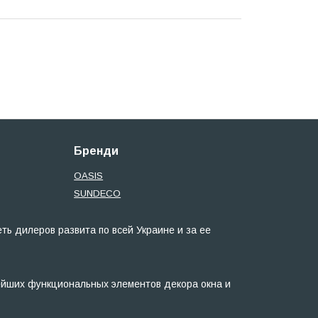
Бренди
OASIS
SUNDECO
ь дилеров развита по всей Украине и за ее
ейших функциональных элементов декора окна и