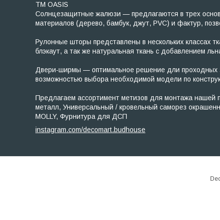
TM OASIS
Солнцезащитные жалюзи — предлагаются в трех основны
материалов (дерево, бамбук, джут, PVC) и фактур, по
Рулонные шторы представлены в нескольких классах ткан
блэкаут, а так же натуральная ткань с добавлением льн
Двери-ширмы — оптимальное решение дли проходных зо
возможностью выбора необходимой модели по конструк
Предлагаем ассортимент метизов для монтажа нашей пр
металл, Универсальный / кровельный саморез окрашен
MOLLY, Фурнитура для ДСП
instagram.com/decomart.budhouse