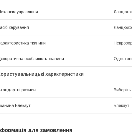
еханізм управління
Ланцюго
асіб керування
Ланцюжо
арактеристика тканини
Непрозор
екоративна особливість тканини
Однотон
Користувальницькі характеристики
тандартні размеы
Виберіть
канина Блекаут
Блекаут
нформація для замовлення