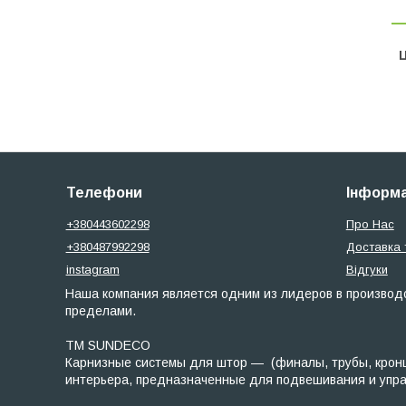
Ц
Телефони
Інформа
+380443602298
Про Нас
+380487992298
Доставка 
instagram
Відгуки
Наша компания является одним из лидеров в производс
пределами.
ТМ SUNDECO
Карнизные системы для штор — (финалы, трубы, кронш
интерьера, предназначенные для подвешивания и управл