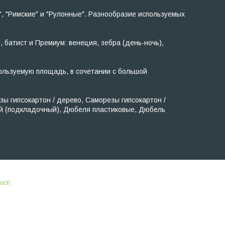
, "Римские" и "Рулонные". Разнообразие используемых
, батист и Премиум: венеция, зебра (день-ночь),
ользуемую площадь, в сочетании с большой
 гипсокартон / дерево, Саморезы гипсокартон /
ый (подкладочный), Дюбеля пластиковые, Дюбель
ості