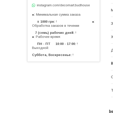
instagram.com/decomart.budhouse
М
●
Минимальная сумма заказа
± 1000 грн
! ●:
З
Обработка заказов в течении
7 (семь) рабочих дней
!
Х
●: Рабочее время:
ПН - ПТ 10:00 - 17:00
!
Выходной:
Д
Суббота, Воскресенье
!
С
Т
І