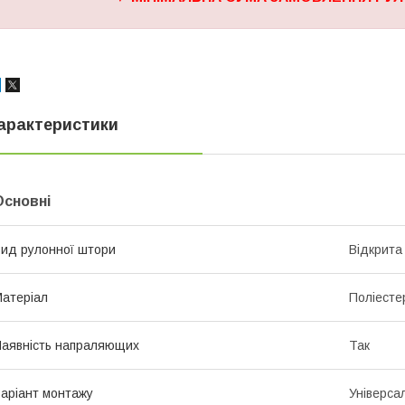
арактеристики
Основні
ид рулонної штори
Відкрита
атеріал
Поліесте
аявність напраляющих
Так
аріант монтажу
Універса