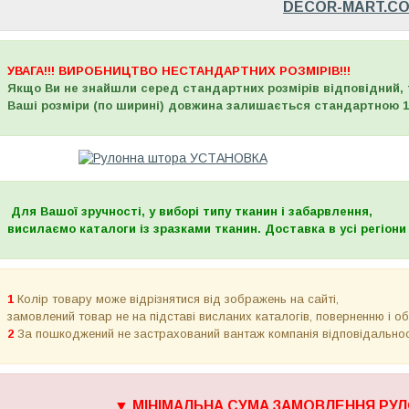
DECOR-MART.C
УВАГА!!! ВИРОБНИЦТВО НЕСТАНДАРТНИХ РОЗМІРІВ!!!
Якщо Ви не знайшли серед стандартних розмірів відповідний, 
Ваші розміри (по ширині) довжина залишається стандартною 1
Для Вашої зручності, у виборі типу тканин і забарвлення,
висилаємо каталоги із зразками тканин. Доставка в усі регіони 
1
Колір товару може відрізнятися від зображень на сайті,
замовлений товар не на підставі висланих каталогів, поверненню і о
2
За пошкоджений не застрахований вантаж компанія відповідально
▼
МІНІМАЛЬНА СУМА ЗАМОВЛЕННЯ РУЛ