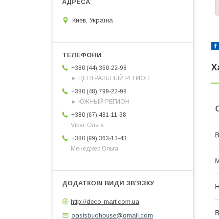
Киев, Україна
Х
+380 (44) 360-22-98
► ЦЕНТРАЛЬНЫЙ РЕГИОН
+380 (48) 799-22-98
► ЮЖНЫЙ РЕГИОН
+380 (67) 481-11-38
Viber, Ольга
В
+380 (99) 363-13-43
Менеджер Ольга
М
Н
http://deco-mart.com.ua
В
oasisbudhouse@gmail.com