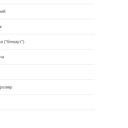
вий
к
а ("блекаут")
на
 розмір