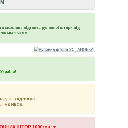
OM
то можливе підгонка рулонної штори під
700 мм ±50 мм.
України!
бміну
НЕ ПІДЛЯГАЄ
сті
НЕ НЕСЕ
ОННИХ ШТОР 1000грн.
▼