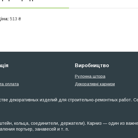
іна:
513 ₴
ція
Виробництво
Рулонна штора
та оплата
Декоративні карнизи
тве декоративных изделий для строительно-ремонтных работ. Сет
тейн, кольца, соединители, держатели). Карниз — один из важн
ения портьер, занавесей и т. п.