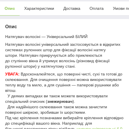
Опис
Характеристики
Доставка
Оплата
Умови п
Опис
Натягувач волосіні — Універсальний БІЛИЙ
Натягувач волосіні універсальний застосовується в відкритих
системах рулонних штор для фіксації волосіні натягу
штори. Натягувач прикручується або приклеюється
до стулінню вікна й утримує волосінь (різновид фіксації
рулонної штори) у натягнутому стані.
УВАГА:
Вдосконалюйтеся, що поверхні чисті, сухі та готові до
склеювання. Для очищення поверхні можна використовувати
теплу воду та мило, а для сушіння — паперові рушники або
вітош.
У деяких випадках ви також можете використовувати
спеціальний очисник (
знежирювач
).
Для надійнішого склеювання також можна зачистити
поверхні шкіркою, зробивши їх шорсткими.
Під час кріплення позначками вибирайте кріплення відповідно
до специфікації вашого вікна. Наприклад: для
більшості пластикових вікон підійдуть
шурупи універсальні 4,0