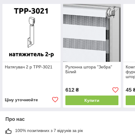
Натягувач 2 р TPP-3021
Рулонна штора "Зебра"
Комп
Білий
фурн
штор
612
45
₴
Ціну уточнюйте
Купити
Про нас
100% позитивних з 7 відгуків за рік