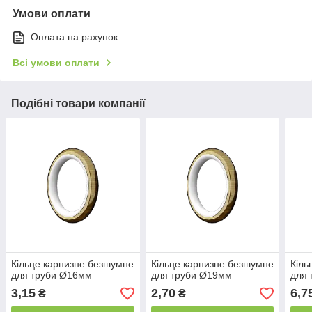
Умови оплати
Оплата на рахунок
Всі умови оплати
Подібні товари компанії
Кільце карнизне безшумне
Кільце карнизне безшумне
Кіль
для труби Ø16мм
для труби Ø19мм
для
3,15
2,70
6,7
₴
₴