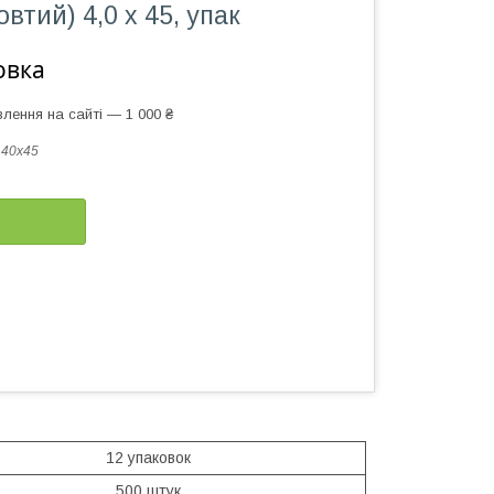
втий) 4,0 х 45, упак
овка
лення на сайті — 1 000 ₴
40x45
12 упаковок
500 штук