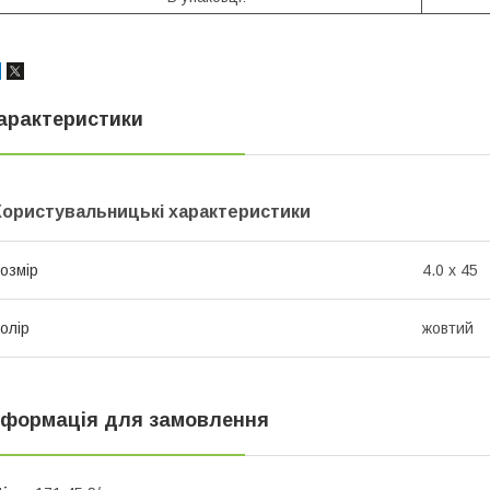
арактеристики
Користувальницькі характеристики
озмір
4.0 х 45
олір
жовтий
нформація для замовлення