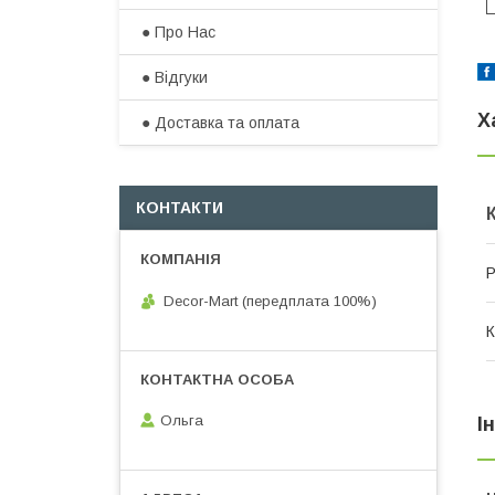
● Про Нас
● Відгуки
Х
● Доставка та оплата​
КОНТАКТИ
Р
Decor-Mart (передплата 100%)
К
Ольга
І