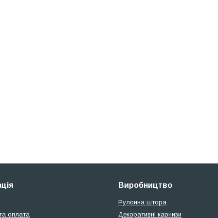
ція
Виробництво
Рулонна штора
та оплата
Декоративні карнизи