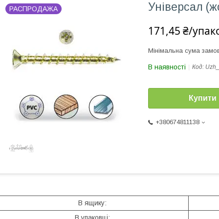
Універсал (жо
РАСПРОДАЖА
171,45 ₴/упак
Мінімальна сума замов
В наявності
Код:
Uzh_
Купити
+380674811138
В ящику:
В упаковці: