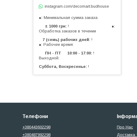
instagram.com/decomart.budhouse
●
Минимальная сумма заказа
± 1000 грн
! ●:
Обработка заказов в течении
7 (семь) рабочих дней
!
●: Рабочее время:
ПН - ПТ 10:00 - 17:00
!
Выходной:
Суббота, Воскресенье
!
Телефони
Інформа
+380443602298
Про Нас
+380487992298
Доставка 