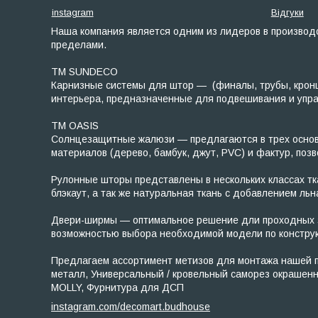
instagram
Відгуки
Наша компания является одним из лидеров в производс
пределами.
ТМ SUNDECO
Карнизные системы для штор — (финалы, трубы, кронш
интерьера, предназначенные для подвешивания и управл
TM OASIS
Солнцезащитные жалюзи — предлагаются в трех основны
материалов (дерево, бамбук, джут, PVC) и фактур, по
Рулонные шторы представлены в нескольких классах ткан
блэкаут, а так же натуральная ткань с добавлением льн
Двери-ширмы — оптимальное решение дли проходных зо
возможностью выбора необходимой модели по конструк
Предлагаем ассортимент метизов для монтажа нашей пр
металл, Универсальный / кровельный саморез окрашен
MOLLY, Фурнитура для ДСП
instagram.com/decomart.budhouse