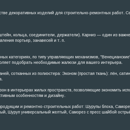
тве декоративных изделий для строительно-ремонтных работ. Сет
тейн, кольца, соединители, держатели). Карниз — один из важн
ения портьер, занавесей и т. п.
х категориях, по типу управляющих механизмов, "Венецианские"
зволяет подобрать необходимые жалюзи для вашего интерьера.
ей, сотканных из полиэстера: Эконом (простая ткань): лён, сатин
а.
н в интерьерах жилых пространств, позволяющие экономить исп
тивным особенностям и дизайну.
одукции и ремонтно-строительных работ: Шурупы блоха, Саморезы
ный, Шуруп универсальный желтый, Саморез с пресс шайбой остр