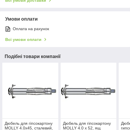
Всі умови доставки
Умови оплати
Оплата на рахунок
Всі умови оплати
Подібні товари компанії
Дюбель для гіпсокартону
Дюбель для гіпсокартону
Дюбе
MOLLY 4.0х45, сталевий,
MOLLY 4.0 х 52, ящ
гипс