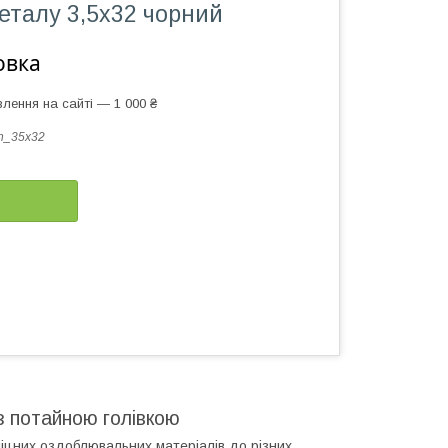
еталу 3,5х32 чорний
овка
лення на сайті — 1 000 ₴
h_35x32
з потайною голівкою
міцних оздоблювальних матеріалів до різних