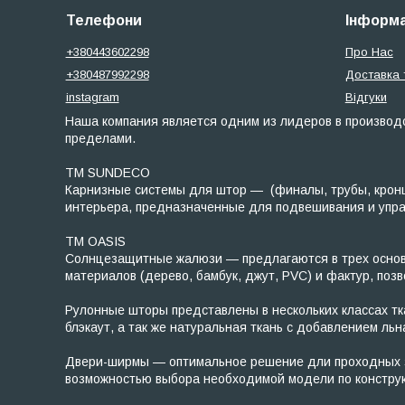
Телефони
Інформа
+380443602298
Про Нас
+380487992298
Доставка 
instagram
Відгуки
Наша компания является одним из лидеров в производс
пределами.
ТМ SUNDECO
Карнизные системы для штор — (финалы, трубы, кронш
интерьера, предназначенные для подвешивания и управл
TM OASIS
Солнцезащитные жалюзи — предлагаются в трех основны
материалов (дерево, бамбук, джут, PVC) и фактур, по
Рулонные шторы представлены в нескольких классах ткан
блэкаут, а так же натуральная ткань с добавлением льн
Двери-ширмы — оптимальное решение дли проходных зо
возможностью выбора необходимой модели по конструк