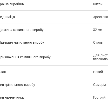
раїна виробник
Китай
ид шліца
Хрестопод
овжина кріпильного виробу
32 мм
атеріал кріпильного виробу
Сталь
Для лист
ризначення кріпильного виробу
гіпсоволо
Стан
Новий
ип кріпильного виробу
Саморіз
ип накінечника
Гострий