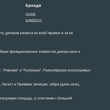
Бренди
OASIS
SUNDECO
ь дилеров развита по всей Украине и за ее
ейших функциональных элементов декора окна и
, "Римские" и "Рулонные". Разнообразие используемых
, батист и Премиум: венеция, зебра (день-ночь),
ользуемую площадь, в сочетании с большой