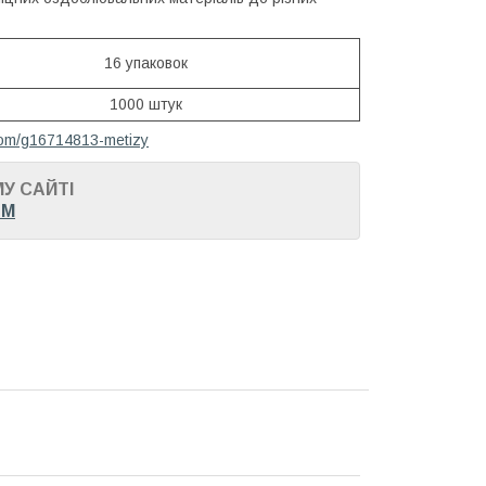
16 упаковок
1000 штук
.com/g16714813-metizy
У САЙТІ
OM