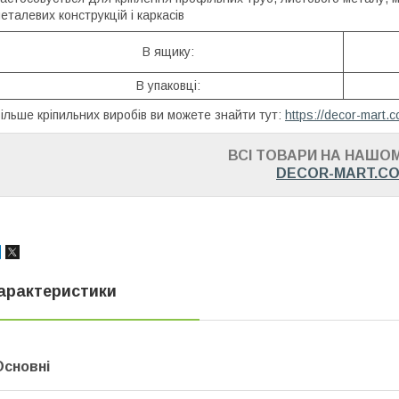
еталевих конструкцій і каркасів
В ящику:
В упаковці:
ільше кріпильних виробів ви можете знайти тут:
https://decor-mart
ВСІ ТОВАРИ НА НАШОМ
DECOR-MART.C
арактеристики
Основні