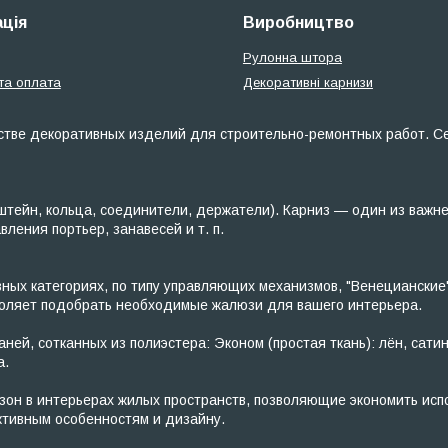
ція
Виробництво
Рулонна штора
та оплата
Декоративні карнизи
тве декоративных изделий для строительно-ремонтных работ. Сет
тейн, кольца, соединители, держатели). Карниз — один из важн
ения портьер, занавесей и т. п.
х категориях, по типу управляющих механизмов, "Венецианские"
зволяет подобрать необходимые жалюзи для вашего интерьера.
ей, сотканных из полиэстера: Эконом (простая ткань): лён, сатин
а.
н в интерьерах жилых пространств, позволяющие экономить исп
тивным особенностям и дизайну.