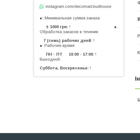
Ф
instagram.com/decomart.budhouse
●
Минимальная сумма заказа
± 1000 грн
! ●:
Обработка заказов в течении
Р
7 (семь) рабочих дней
!
●: Рабочее время:
К
ПН - ПТ 10:00 - 17:00
!
Выходной:
Суббота, Воскресенье
!
І
Ц