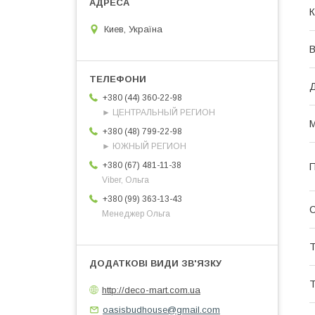
К
Киев, Україна
В
Д
+380 (44) 360-22-98
► ЦЕНТРАЛЬНЫЙ РЕГИОН
М
+380 (48) 799-22-98
► ЮЖНЫЙ РЕГИОН
+380 (67) 481-11-38
П
Viber, Ольга
+380 (99) 363-13-43
Менеджер Ольга
Т
Т
http://deco-mart.com.ua
oasisbudhouse@gmail.com