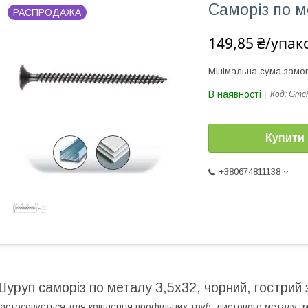
Саморіз по м
РАСПРОДАЖА
149,85 ₴/упак
Мінімальна сума замов
В наявності
Код:
Gmc
Купити
+380674811138
Шуруп саморіз по металу 3,5х32, чорний, гострий 
астосовується для кріплення профільних труб, листового металу, 