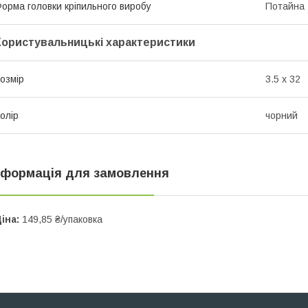
орма головки кріпильного виробу
Потайна
Користувальницькі характеристики
озмір
3.5 х 32
олір
чорний
нформація для замовлення
іна:
149,85 ₴/упаковка