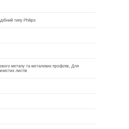
ібний типу Philips
ового металу та металевих профілів, Для
книстих листів