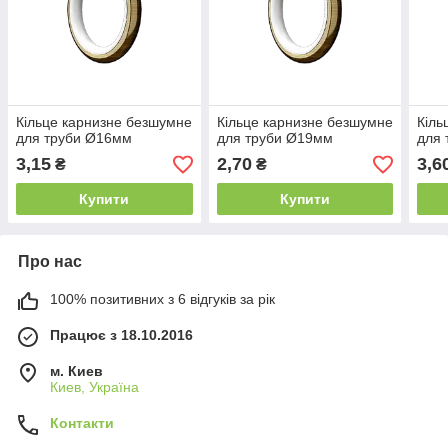
Кільце карнизне безшумне
Кільце карнизне безшумне
Кіль
для труби Ø16мм
для труби Ø19мм
для
3,15
2,70
3,6
₴
₴
Купити
Купити
Про нас
100% позитивних з 6 відгуків за рік
Працює з 18.10.2016
м. Киев
Киев, Україна
Контакти