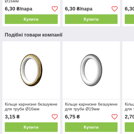
Ø16мм
6,30
6,30
6,3
₴/пара
₴/пара
Купити
Купити
Подібні товари компанії
Кільце карнизне безшумне
Кільце карнизне безшумне
Кіль
для труби Ø16мм
для труби Ø19мм
для
3,15
6,75
2,7
₴
₴
Купити
Купити