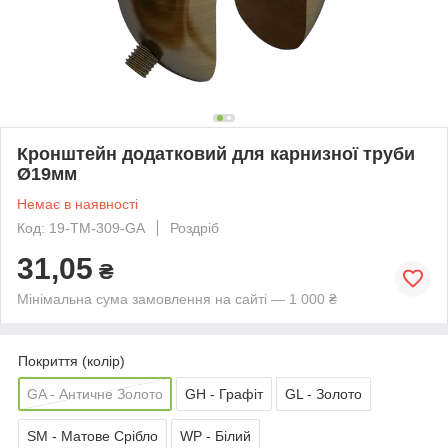
Кронштейн додатковий для карнизної труби
Ø19мм
Немає в наявності
Код: 19-TM-309-GA
Роздріб
31,05
₴
Мінімальна сума замовлення на сайті — 1 000 ₴
Покриття (колір)
GA - Античне Золото
GH - Графіт
GL - Золото
SM - Матове Срібло
WP - Білий