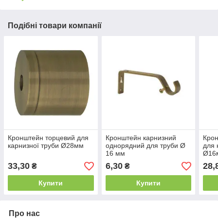
Подібні товари компанії
Кронштейн торцевий для
Кронштейн карнизний
Крон
карнизної труби Ø28мм
однорядний для труби Ø
для 
16 мм
Ø16
33,30
6,30
28,
₴
₴
Купити
Купити
Про нас