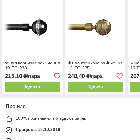
Фінал карнизне закінчення
Фінал карнизне закінчення
Фіна
19-EG-238
16-EG-235
19-
215,10
248,40
207
₴/пара
₴/пара
Купити
Купити
Про нас
100% позитивних з 6 відгуків за рік
Працює з 18.10.2016