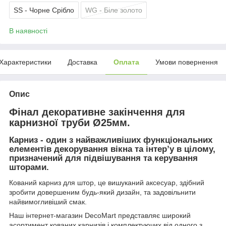
SS - Чорне Срібло
WG - Біле золото
В наявності
Характеристики
Доставка
Оплата
Умови повернення
Опис
Фінал декоративне закінчення для
карнизної труби Ø25мм.
Карниз - один з найважливіших функціональних
елементів декорування вікна та інтер’у в цілому,
призначений для підвішування та керування
шторами.
Кований карниз для штор, це вишуканий аксесуар, здібний
зробити довершеним будь-який дизайн, та задовільнити
найвимогливіший смак.
Наш інтернет-магазин DecoMart представляє широкий
асортимент кованих карнизів і комплектуючих від одного з