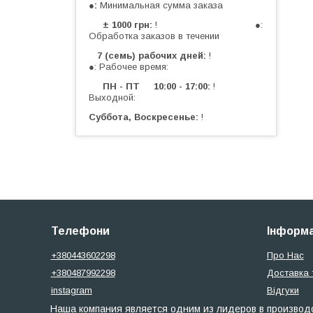
●
Минимальная сумма заказа
± 1000 грн
! ●:
Обработка заказов в течении
7 (семь) рабочих дней
!
●: Рабочее время:
ПН - ПТ 10:00 - 17:00
!
Выходной:
Суббота, Воскресенье
!
Телефони
Інформа
+380443602298
Про Нас
+380487992298
Доставка 
instagram
Відгуки
Наша компания является одним из лидеров в производс