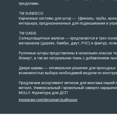
пределами.
ТМ SUNDECO
Карнизные системы для штор — (финалы, трубы, кронш
интерьера, предназначенные для подвешивания и управл
TM OASIS
Солнцезащитные жалюзи — предлагаются в трех основны
материалов (дерево, бамбук, джут, PVC) и фактур, по
Рулонные шторы представлены в нескольких классах ткан
блэкаут, а так же натуральная ткань с добавлением льн
Двери-ширмы — оптимальное решение дли проходных зо
возможностью выбора необходимой модели по конструк
Предлагаем ассортимент метизов для монтажа нашей пр
металл, Универсальный / кровельный саморез окрашен
MOLLY, Фурнитура для ДСП
instagram.com/decomart.budhouse