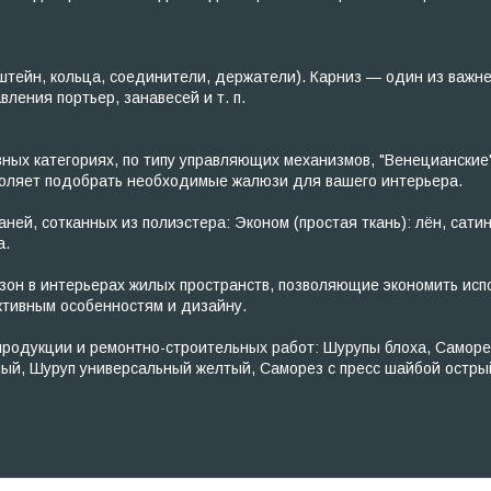
тейн, кольца, соединители, держатели). Карниз — один из важн
ения портьер, занавесей и т. п.
х категориях, по типу управляющих механизмов, "Венецианские"
зволяет подобрать необходимые жалюзи для вашего интерьера.
ей, сотканных из полиэстера: Эконом (простая ткань): лён, сатин
а.
н в интерьерах жилых пространств, позволяющие экономить исп
тивным особенностям и дизайну.
одукции и ремонтно-строительных работ: Шурупы блоха, Саморезы
ный, Шуруп универсальный желтый, Саморез с пресс шайбой остр