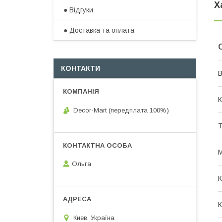
Х
● Відгуки
● Доставка та оплата​
КОНТАКТИ
В
К
Decor-Mart (передплата 100%)
Т
М
Ольга
К
К
Киев, Україна