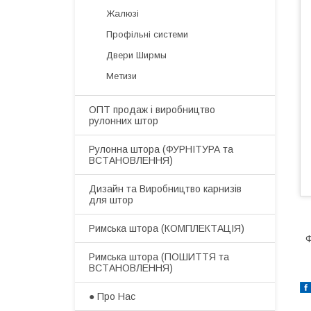
Жалюзі
Профільні системи
Двери Ширмы
Метизи
ОПТ продаж і виробництво
рулонних штор
​Рулонна штора (ФУРНІТУРА та
ВСТАНОВЛЕННЯ)
Дизайн та Виробництво карнизів
для штор
​Римська штора (КОМПЛЕКТАЦІЯ)
Ф
Римська штора (ПОШИТТЯ та
ВСТАНОВЛЕННЯ)
● Про Нас