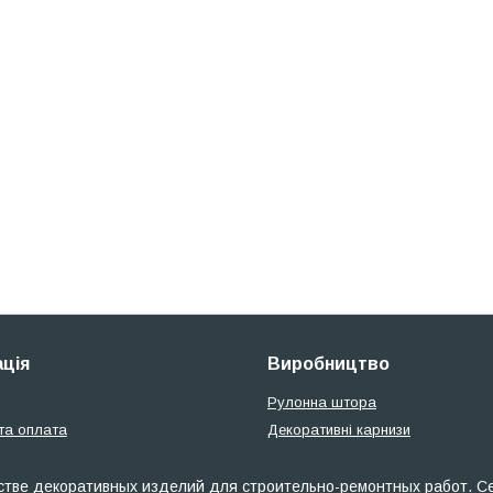
ція
Виробництво
Рулонна штора
та оплата
Декоративні карнизи
тве декоративных изделий для строительно-ремонтных работ. Сет