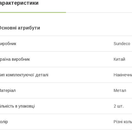
арактеристики
Основні атрибути
иробник
Sundeco
раїна виробник
Китай
ип комплектуючої деталі
Накінечн
атеріал
Метал
ількість в упаковці
2 шт.
олір
Різні кол