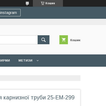
Кошик
instagram
Кошик
 ШИРМИ
МЕТИЗИ
я карнизної труби 25-EM-299