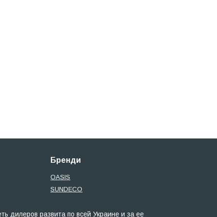
Бренди
OASIS
SUNDECO
ь дилеров развита по всей Украине и за ее