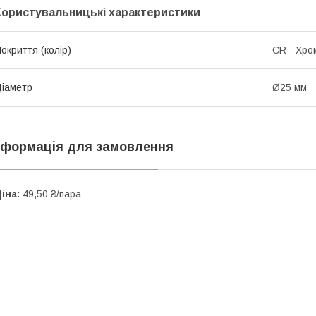
Користувальницькі характеристики
окриття (колір)
CR - Хро
іаметр
Ø25 мм
нформація для замовлення
іна:
49,50 ₴/пара