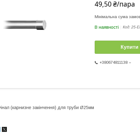
49,50 ₴/пара
Мінімальна сума замов
В наявності
Код:
25-E
Купити
+380674811138
інал (карнизне закінчення) для труби Ø25мм