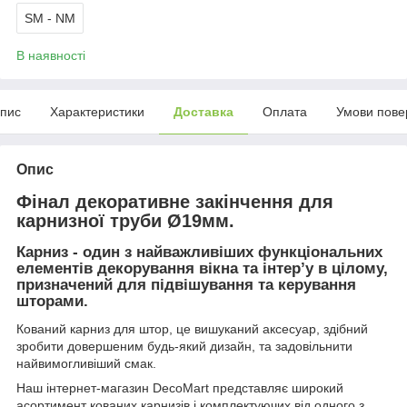
SM - NM
В наявності
пис
Характеристики
Доставка
Оплата
Умови пове
Опис
Фінал декоративне закінчення для
карнизної труби Ø19мм.
Карниз - один з найважливіших функціональних
елементів декорування вікна та інтер’у в цілому,
призначений для підвішування та керування
шторами.
Кований карниз для штор, це вишуканий аксесуар, здібний
зробити довершеним будь-який дизайн, та задовільнити
найвимогливіший смак.
Наш інтернет-магазин DecoMart представляє широкий
асортимент кованих карнизів і комплектуючих від одного з