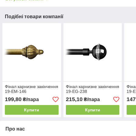
Подібні товари компанії
Фінал карнизне закінчення
Фінал карнизне закінчення
Фіна
19-EM-146
19-EG-238
19-
199,80
215,10
147
₴/пара
₴/пара
Купити
Купити
Про нас