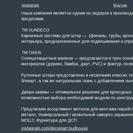
instagram
Відгуки
Наша компания является одним из лидеров в производс
пределами.
ТМ SUNDECO
Карнизные системы для штор — (финалы, трубы, кронш
интерьера, предназначенные для подвешивания и управл
TM OASIS
Солнцезащитные жалюзи — предлагаются в трех основны
материалов (дерево, бамбук, джут, PVC) и фактур, по
Рулонные шторы представлены в нескольких классах ткан
блэкаут, а так же натуральная ткань с добавлением льн
Двери-ширмы — оптимальное решение дли проходных зо
возможностью выбора необходимой модели по конструк
Предлагаем ассортимент метизов для монтажа нашей пр
металл, Универсальный / кровельный саморез окрашен
MOLLY, Фурнитура для ДСП
instagram.com/decomart.budhouse