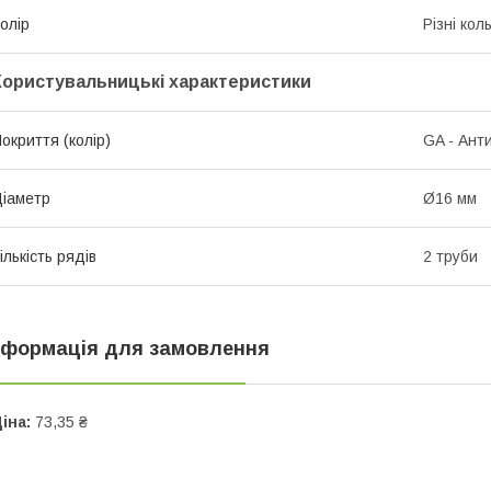
олір
Різні кол
Користувальницькі характеристики
окриття (колір)
GA - Ант
іаметр
Ø16 мм
ількість рядів
2 труби
нформація для замовлення
іна:
73,35 ₴