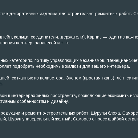
тве декоративных изделий для строительно-ремонтных работ. Сет
тейн, кольца, соединители, держатели). Карниз — один из важн
ения портьер, занавесей и т. п.
х категориях, по типу управляющих механизмов, "Венецианские"
зволяет подобрать необходимые жалюзи для вашего интерьера.
ей, сотканных из полиэстера: Эконом (простая ткань): лён, сатин
а.
н в интерьерах жилых пространств, позволяющие экономить исп
тивным особенностям и дизайну.
одукции и ремонтно-строительных работ: Шурупы блоха, Саморезы
ный, Шуруп универсальный желтый, Саморез с пресс шайбой остр