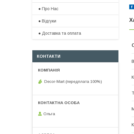
● Про Нас
Х
● Відгуки
● Доставка та оплата​
КОНТАКТИ
В
К
Decor-Mart (передплата 100%)
Т
М
Ольга
К