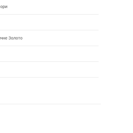
ьори
ичне Золото