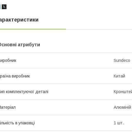
арактеристики
Основні атрибути
иробник
Sundeco
раїна виробник
Китай
ип комплектуючої деталі
Кронштей
атеріал
Алюміній
ількість в упаковці
1 шт.