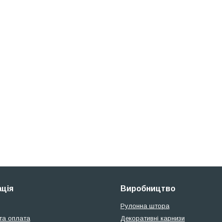
ція
Виробництво
Рулонна штора
та оплата
Декоративні карнизи