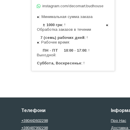
instagram.com/decomart.budhouse
●
Минимальная сумма заказа
± 1000 грн
! ●:
Обработка заказов в течении
7 (семь) рабочих дней
!
●: Рабочее время:
ПН - ПТ 10:00 - 17:00
!
Выходной:
Суббота, Воскресенье
!
Телефони
Інформа
+380443602298
Про Нас
+380487992298
Доставка 