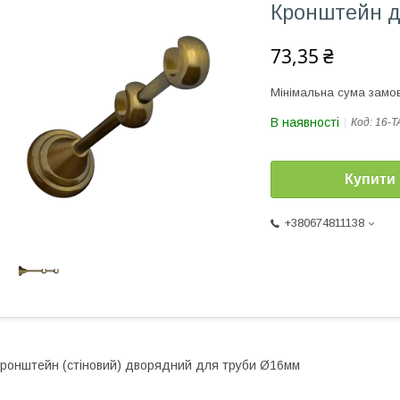
Кронштейн д
73,35 ₴
Мінімальна сума замов
В наявності
Код:
16-T
Купити
+380674811138
ронштейн (стіновий) дворядний для труби Ø16мм