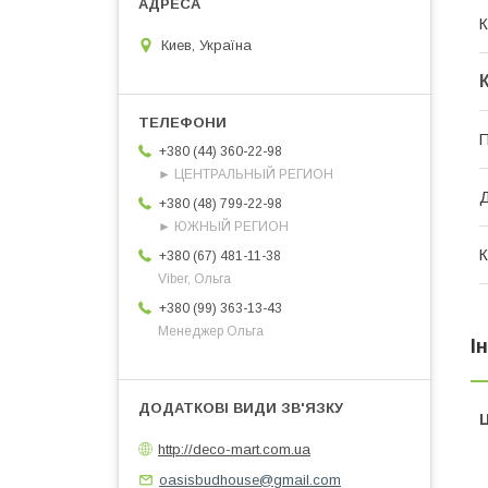
К
Киев, Україна
П
+380 (44) 360-22-98
► ЦЕНТРАЛЬНЫЙ РЕГИОН
Д
+380 (48) 799-22-98
► ЮЖНЫЙ РЕГИОН
К
+380 (67) 481-11-38
Viber, Ольга
+380 (99) 363-13-43
Менеджер Ольга
І
Ц
http://deco-mart.com.ua
oasisbudhouse@gmail.com