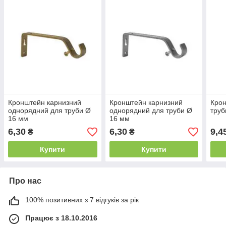
Кронштейн карнизний
Кронштейн карнизний
Крон
однорядний для труби Ø
однорядний для труби Ø
тру
16 мм
16 мм
6,30
6,30
9,4
₴
₴
Купити
Купити
Про нас
100% позитивних з 7 відгуків за рік
Працює з 18.10.2016