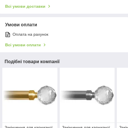
Всі умови доставки
Умови оплати
Оплата на рахунок
Всі умови оплати
Подібні товари компанії
Закінчення для карнизної
Закінчення для карнизної
Закі