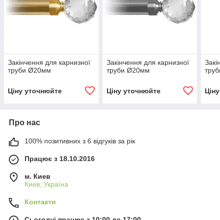
Закінчення для карнизної
Закінчення для карнизної
Закі
труби Ø20мм
труби Ø20мм
тру
Ціну уточнюйте
Ціну уточнюйте
Цін
Про нас
100% позитивних з 6 відгуків за рік
Працює з 18.10.2016
м. Киев
Киев, Україна
Контакти
Сьогодні працює з 10:00 до 17:00