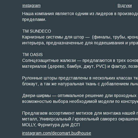
instagram
Відгуки
Наша компания является одним из лидеров в производс
пределами.
ТМ SUNDECO
Карнизные системы для штор — (финалы, трубы, кронш
интерьера, предназначенные для подвешивания и управл
TM OASIS
Солнцезащитные жалюзи — предлагаются в трех основны
материалов (дерево, бамбук, джут, PVC) и фактур, по
Рулонные шторы представлены в нескольких классах ткан
блэкаут, а так же натуральная ткань с добавлением льн
Двери-ширмы — оптимальное решение дли проходных зо
возможностью выбора необходимой модели по конструк
Предлагаем ассортимент метизов для монтажа нашей пр
металл, Универсальный / кровельный саморез окрашен
MOLLY, Фурнитура для ДСП
instagram.com/decomart.budhouse