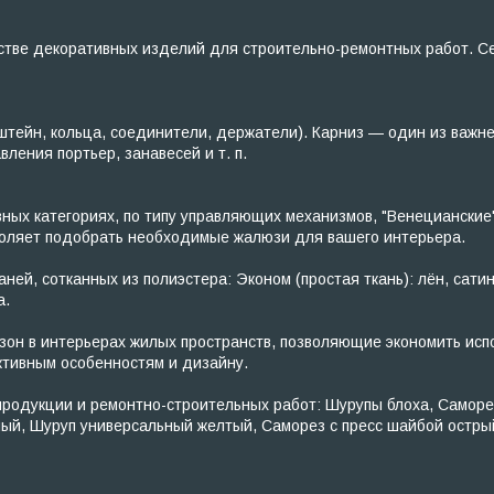
тве декоративных изделий для строительно-ремонтных работ. Сет
тейн, кольца, соединители, держатели). Карниз — один из важн
ения портьер, занавесей и т. п.
х категориях, по типу управляющих механизмов, "Венецианские"
зволяет подобрать необходимые жалюзи для вашего интерьера.
ей, сотканных из полиэстера: Эконом (простая ткань): лён, сатин
а.
н в интерьерах жилых пространств, позволяющие экономить исп
тивным особенностям и дизайну.
одукции и ремонтно-строительных работ: Шурупы блоха, Саморезы
ный, Шуруп универсальный желтый, Саморез с пресс шайбой остр