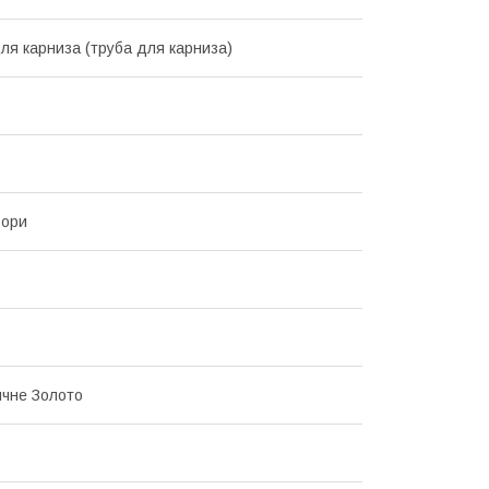
ля карниза (труба для карниза)
ьори
ичне Золото