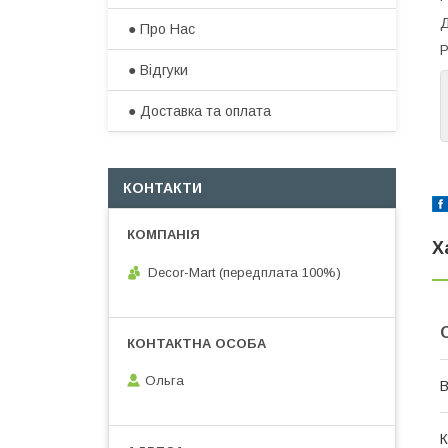
Д
● Про Нас
Р
● Відгуки
● Доставка та оплата​
КОНТАКТИ
Х
Decor-Mart (передплата 100%)
Ольга
В
К