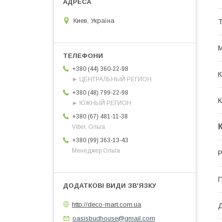
Киев, Україна
Т
М
+380 (44) 360-22-98
К
► ЦЕНТРАЛЬНЫЙ РЕГИОН
+380 (48) 799-22-98
К
► ЮЖНЫЙ РЕГИОН
+380 (67) 481-11-38
Viber, Ольга
+380 (99) 363-13-43
Менеджер Ольга
Р
П
http://deco-mart.com.ua
Д
oasisbudhouse@gmail.com