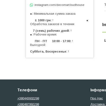
Т
instagram.com/decomart.budhouse
●
Минимальная сумма заказа
± 1000 грн
! ●:
І
Обработка заказов в течении
7 (семь) рабочих дней
!
●: Рабочее время:
Ц
ПН - ПТ 10:00 - 17:00
!
Выходной:
Суббота, Воскресенье
!
Телефони
Інформа
+380443602298
Про Нас
+380487992298
Доставка 