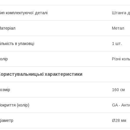
ип комплектуючої деталі
Штанга д
атеріал
Метал
ількість в упаковці
1 шт.
олір
Різні кол
Користувальницькі характеристики
озмір
160 см
окриття (колір)
GA - Ант
іаметр
Ø28 мм