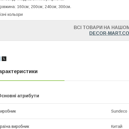
овжина: 160см; 200см; 240см; 300см.
ізні кольори
ВСІ ТОВАРИ НА НАШОМ
DECOR-MART.C
арактеристики
Основні атрибути
иробник
Sundeco
раїна виробник
Китай