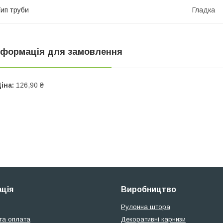
ип труби
Гладка
нформація для замовлення
іна:
126,90 ₴
ція
Виробництво
Рулонна штора
та оплата
Декоративні карнизи