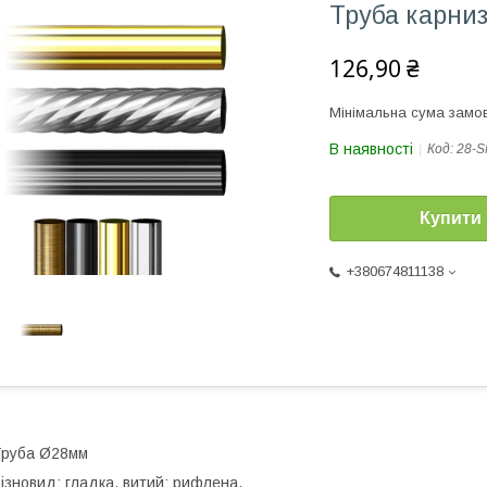
Труба карни
126,90 ₴
Мінімальна сума замов
В наявності
Код:
28-S
Купити
+380674811138
Труба Ø28мм
ізновид: гладка, витий; рифлена.