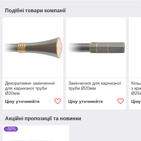
Подібні товари компанії
Декоративне закінчення
Закінчення для карнизної
Кіль
для карнизної труби
труби Ø20мм
з кр
Ø20мм
Ø25
Ціну уточнюйте
Ціну уточнюйте
Цін
Акційні пропозиції та новинки
–50%