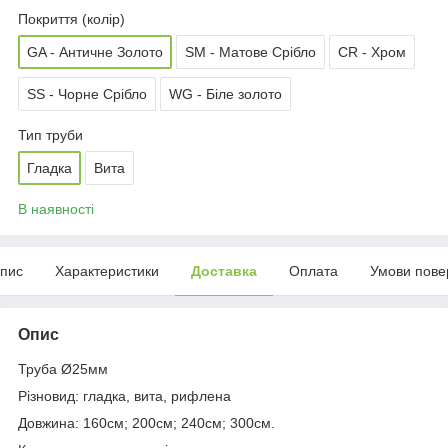
Покриття (колір)
GA - Античне Золото
SM - Матове Срібло
CR - Хром
SS - Чорне Срібло
WG - Біле золото
Тип труби
Гладка
Вита
В наявності
пис
Характеристики
Доставка
Оплата
Умови пове
Опис
Труба Ø25мм
Різновид: гладка, вита, рифлена
Довжина: 160см; 200см; 240см; 300см.