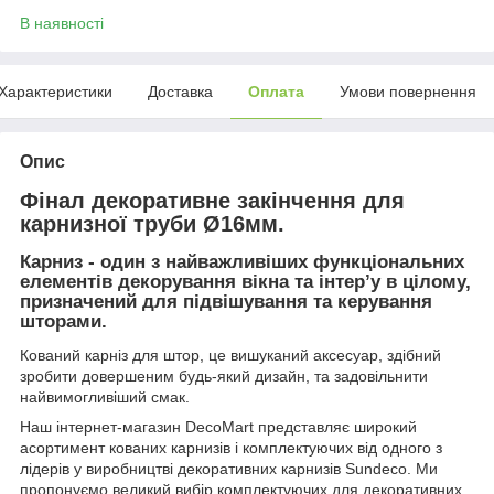
В наявності
Характеристики
Доставка
Оплата
Умови повернення
Опис
Фінал декоративне закінчення для
карнизної труби Ø16мм.
Карниз - один з найважливіших функціональних
елементів декорування вікна та інтер’у в цілому,
призначений для підвішування та керування
шторами.
Кований карніз для штор, це вишуканий аксесуар, здібний
зробити довершеним будь-який дизайн, та задовільнити
найвимогливіший смак.
Наш інтернет-магазин DecoMart представляє широкий
асортимент кованих карнизів і комплектуючих від одного з
лідерів у виробництві декоративних карнизів Sundeco. Ми
пропонуємо великий вибір комплектуючих для декоративних